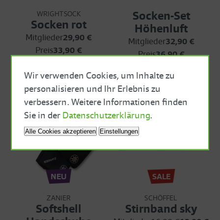
Socken-Set
WRIGHTSOCK
Socken rot
Höhenluft
Mitglieder
29,90 €
Mitglieder
32,90 €
Preis
33,90 €
Preis
36,90 €
Wir verwenden Cookies, um Inhalte zu
personalisieren und Ihr Erlebnis zu
verbessern. Weitere Informationen finden
Close Cookie Bar
Sie in der
Datenschutzerklärung
.
Alle Cookies akzeptieren
Einstellungen
NEU
SALE
ZANIER
SCHÖFFEL
Softshell
Stirnband sky