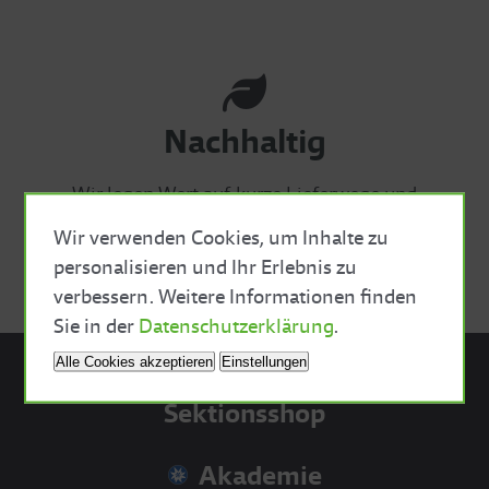
Nachhaltig
Wir legen Wert auf kurze Lieferwege und
nachhaltige Verpackungen mit möglichst wenig
Wir verwenden Cookies, um Inhalte zu
Plastik.
personalisieren und Ihr Erlebnis zu
verbessern. Weitere Informationen finden
Close Cookie Bar
Sie in der
Datenschutzerklärung
.
Alle Cookies akzeptieren
Einstellungen
Sektionsshop
Akademie