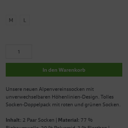
M
L
In den Warenkorb
Unsere neuen Alpenvereinssocken mit
unverwechselbaren Höhenlinien-Design. Tolles
Socken-Doppelpack mit roten und grünen Socken.
Inhalt:
2 Paar Socken |
Material:
77 %
Biobaumwolle, 20 % Polyamid, 3 % Elasthan |