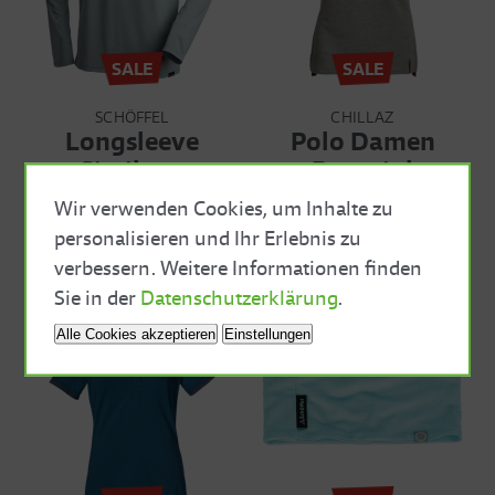
SALE
SALE
SCHÖFFEL
CHILLAZ
Longsleeve
Polo Damen
Similaun
Patteriol
Mitglieder
54,90 €
35,90 €
Mitglieder
40,90 €
26,90 €
Wir verwenden Cookies, um Inhalte zu
Preis
54,90 €
35,90 €
Preis
40,90 €
26,80 €
personalisieren und Ihr Erlebnis zu
verbessern. Weitere Informationen finden
Close Cookie Bar
Sie in der
Datenschutzerklärung
.
Alle Cookies akzeptieren
Einstellungen