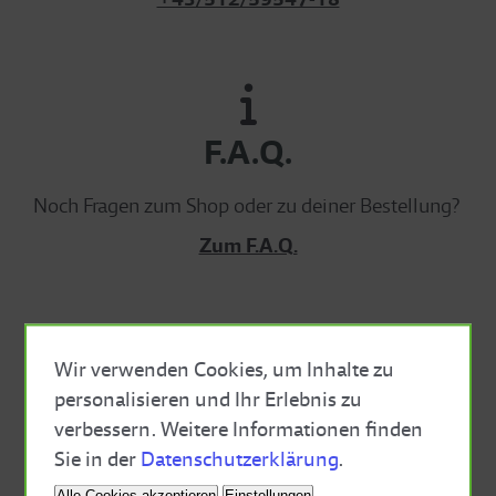
F.A.Q.
Noch Fragen zum Shop oder zu deiner Bestellung?
Zum F.A.Q.
Wir verwenden Cookies, um Inhalte zu
Nachhaltig
personalisieren und Ihr Erlebnis zu
verbessern. Weitere Informationen finden
Close Cookie Bar
Wir legen Wert auf kurze Lieferwege und
Sie in der
Datenschutzerklärung
.
nachhaltige Verpackungen mit möglichst wenig
Alle Cookies akzeptieren
Einstellungen