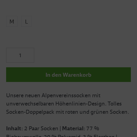
M
L
In den Warenkorb
Unsere neuen Alpenvereinssocken mit
unverwechselbaren Höhenlinien-Design. Tolles
Socken-Doppelpack mit roten und grünen Socken.
Inhalt:
2 Paar Socken |
Material:
77 %
Biobaumwolle, 20 % Polyamid, 3 % Elasthan |