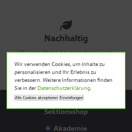
Nachhaltig
Wir legen Wert auf kurze Lieferwege und
nachhaltige Verpackungen mit möglichst wenig
Wir verwenden Cookies, um Inhalte zu
Plastik.
personalisieren und Ihr Erlebnis zu
verbessern. Weitere Informationen finden
Close Cookie Bar
Sie in der
Datenschutzerklärung
.
Alle Cookies akzeptieren
Einstellungen
Sektionsshop
Akademie