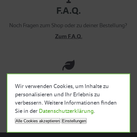
F.A.Q.
Noch Fragen zum Shop oder zu deiner Bestellung?
Zum F.A.Q.
Nachhaltig
Wir verwenden Cookies, um Inhalte zu
Wir legen Wert auf kurze Lieferwege und
personalisieren und Ihr Erlebnis zu
nachhaltige Verpackungen mit möglichst wenig
verbessern. Weitere Informationen finden
Close Cookie Bar
Plastik.
Sie in der
Datenschutzerklärung
.
Alle Cookies akzeptieren
Einstellungen