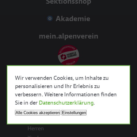
Sektionsshop
Akademie
mein.alpenverein
Wir verwenden Cookies, um Inhalte zu
personalisieren und Ihr Erlebnis zu
verbessern. Weitere Informationen finden
Close Cookie Bar
Bekleidung
Sie in der
Datenschutzerklärung
.
Alle Cookies akzeptieren
Einstellungen
Damen
Herren