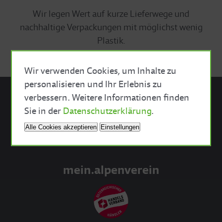
Wir legen Wert auf kurze Lieferwege und
nachhaltige Verpackungen mit möglichst wenig
Plastik.
Wir verwenden Cookies, um Inhalte zu
personalisieren und Ihr Erlebnis zu
verbessern. Weitere Informationen finden
Close Cookie Bar
Sie in der
Datenschutzerklärung
.
Sektionsshop
Alle Cookies akzeptieren
Einstellungen
Akademie
mein.alpenverein