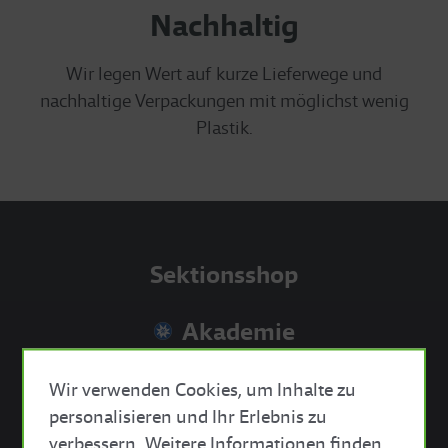
Nachhaltig
Wir legen Wert auf kurze Lieferwege und
nachhaltige Verpackungen mit möglichst wenig
Plastik.
Sektionsshop
Akademie
mein.alpenverein
Wir verwenden Cookies, um Inhalte zu
personalisieren und Ihr Erlebnis zu
verbessern. Weitere Informationen finden
Close Cookie Bar