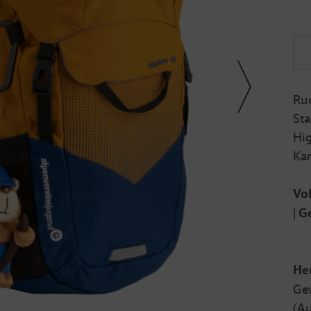
Ruc
St
Hi
Kar
Vo
|
G
Her
Ge
(Au