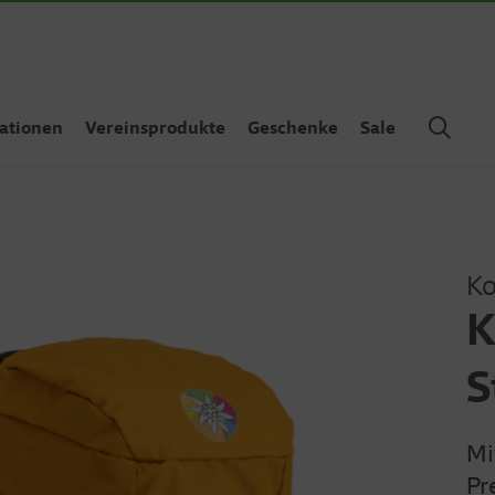
ationen
Vereinsprodukte
Geschenke
Sale
Ko
K
S
Mi
Pr