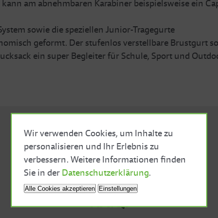
ch kann am abnehmbaren Karabiner beispielsweise ein Cap
ystem sowie die speziellen Junior-Tragegurte
misch geformt. Der stufenlos verstellbare Brustgurt sor
cksack ein super Begleiter für Schule, Sport und Outdo
Wir verwenden Cookies, um Inhalte zu
personalisieren und Ihr Erlebnis zu
verbessern. Weitere Informationen finden
Close Cookie Bar
Sie in der
Datenschutzerklärung
.
Alle Cookies akzeptieren
Einstellungen
F.A.Q.