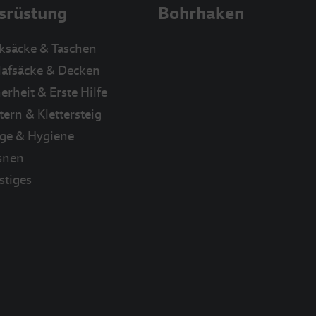
srüstung
Bohrhaken
ksäcke & Taschen
lafsäcke & Decken
erheit & Erste Hilfe
tern & Klettersteig
ege & Hygiene
snen
stiges