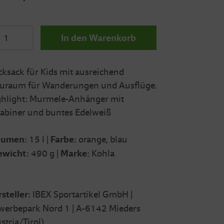
In den Warenkorb
ksack für Kids mit ausreichend
auraum für Wanderungen und Ausflüge.
ghlight: Murmele-Anhänger mit
abiner und buntes Edelweiß
lumen:
15
l |
Farbe:
orange, blau
ewicht:
490 g |
Marke:
Kohla
steller:
IBEX Sportartikel GmbH |
werbepark Nord 1 | A-6142 Mieders
stria/Tirol)