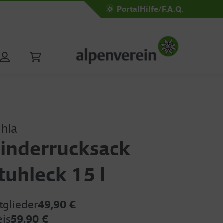
Portal
Hilfe/F.A.Q.
hla
inderrucksack
tuhleck 15 l
tglieder
49,90 €
eis
59,90 €