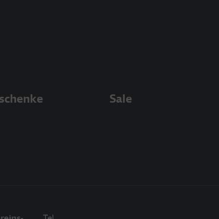
schenke
Sale
reins-
Tel