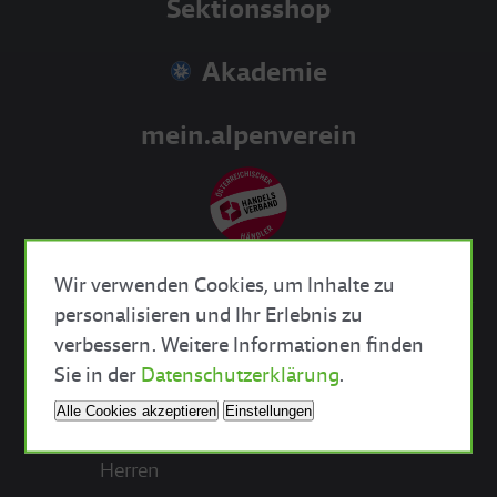
Sektionsshop
Akademie
mein.alpenverein
Wir verwenden Cookies, um Inhalte zu
personalisieren und Ihr Erlebnis zu
verbessern. Weitere Informationen finden
Close Cookie Bar
Sie in der
Datenschutzerklärung
.
Bekleidung
Alle Cookies akzeptieren
Einstellungen
Damen
Herren