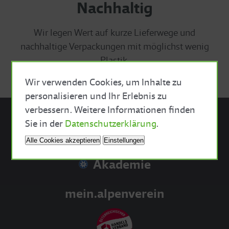
Nachhaltig
Wir legen Wert auf kurze Lieferwege und
nachhaltige Verpackungen mit möglichst wenig
Plastik.
Wir verwenden Cookies, um Inhalte zu
personalisieren und Ihr Erlebnis zu
verbessern. Weitere Informationen finden
Close Cookie Bar
Sie in der
Datenschutzerklärung
.
Sektionsshop
Alle Cookies akzeptieren
Einstellungen
Akademie
mein.alpenverein