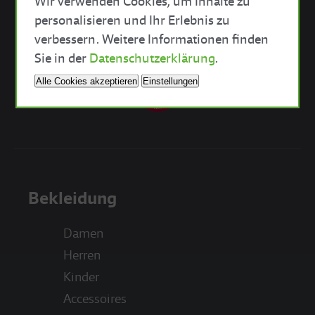
Akademie
Wir verwenden Cookies, um Inhalte zu
personalisieren und Ihr Erlebnis zu
verbessern. Weitere Informationen finden
mein.alpenverein
Close Cookie Bar
Sie in der
Datenschutzerklärung
.
Alle Cookies akzeptieren
Einstellungen
Bekleidung
Damen
Herren
Kinder
Accessoires