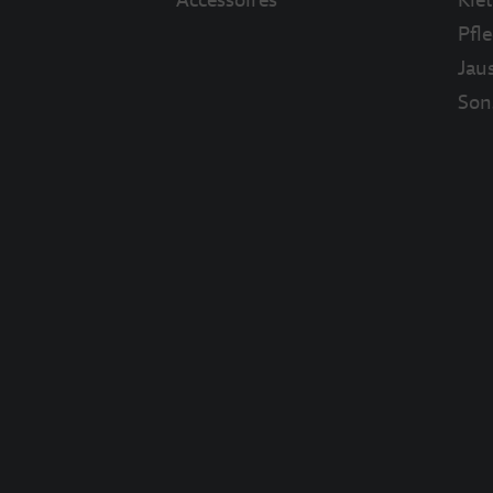
Pfl
Jau
Son