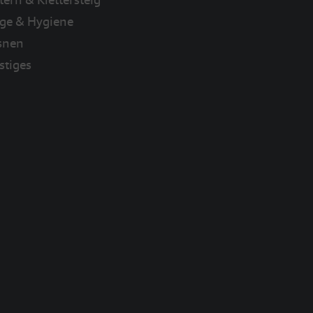
ege & Hygiene
snen
stiges