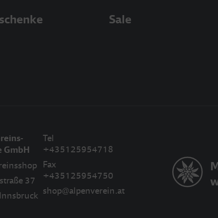
schenke
Sale
reins-
Tel
+435125954718
be GmbH
Fax
M
reinsshop
+435125954750
w
straße 37
shop@alpenverein.at
Innsbruck