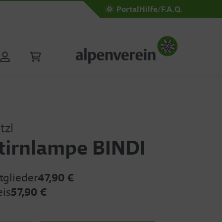
Portal
Hilfe/F.A.Q.
tzl
tirnlampe BINDI
tglieder
47,90 €
eis
57,90 €