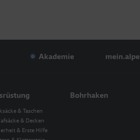
Akademie
mein.alpe
srüstung
Bohrhaken
ksäcke & Taschen
lafsäcke & Decken
erheit & Erste Hilfe
tern & Klettersteig