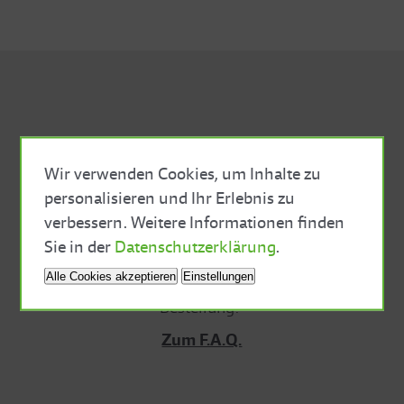
Wir verwenden Cookies, um Inhalte zu
personalisieren und Ihr Erlebnis zu
F.A.Q.
verbessern. Weitere Informationen finden
Close Cookie Bar
Sie in der
Datenschutzerklärung
.
Alle Cookies akzeptieren
Einstellungen
Noch Fragen zum Shop oder zu deiner
Bestellung?
Zum F.A.Q.