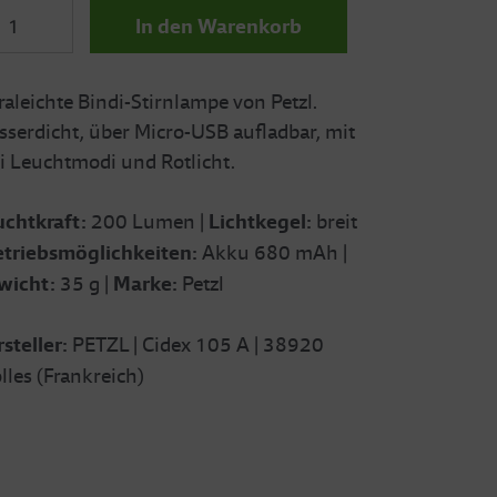
In den Warenkorb
raleichte Bindi-Stirnlampe von Petzl.
serdicht, über Micro-USB aufladbar, mit
i Leuchtmodi und Rotlicht.
chtkraft:
200 Lumen |
Lichtkegel:
breit
triebsmöglichkeiten:
Akku 680 mAh |
wicht:
35 g |
Marke:
Petzl
steller:
PETZL |
Cidex 105 A | 38920
lles (Frankreich)