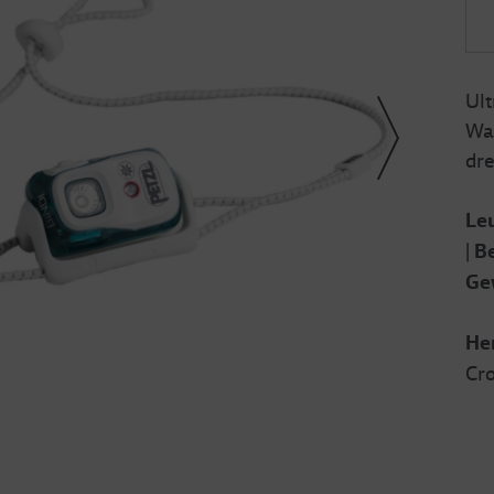
Ult
Was
dre
Leu
|
Be
Ge
Her
Cro