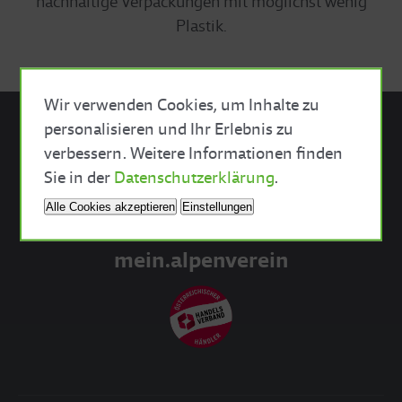
nachhaltige Verpackungen mit möglichst wenig
Plastik.
Wir verwenden Cookies, um Inhalte zu
personalisieren und Ihr Erlebnis zu
verbessern. Weitere Informationen finden
Sektionsshop
Close Cookie Bar
Sie in der
Datenschutzerklärung
.
Akademie
Alle Cookies akzeptieren
Einstellungen
mein.alpenverein