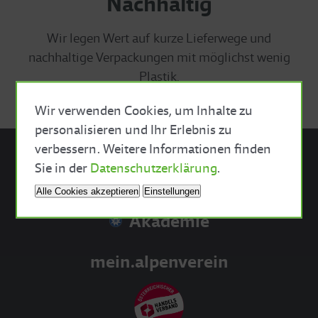
Nachhaltig
Wir legen Wert auf kurze Lieferwege und
nachhaltige Verpackungen mit möglichst wenig
Plastik.
Wir verwenden Cookies, um Inhalte zu
personalisieren und Ihr Erlebnis zu
verbessern. Weitere Informationen finden
Close Cookie Bar
Sie in der
Datenschutzerklärung
.
Sektionsshop
Alle Cookies akzeptieren
Einstellungen
Akademie
mein.alpenverein