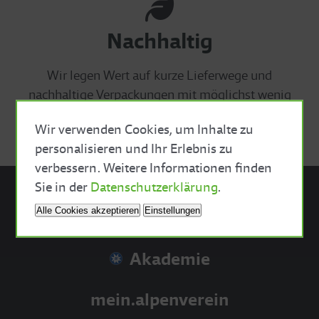
Nachhaltig
Wir legen Wert auf kurze Lieferwege und
nachhaltige Verpackungen mit möglichst wenig
Plastik.
Wir verwenden Cookies, um Inhalte zu
personalisieren und Ihr Erlebnis zu
verbessern. Weitere Informationen finden
Close Cookie Bar
Sie in der
Datenschutzerklärung
.
Alle Cookies akzeptieren
Einstellungen
Sektionsshop
Akademie
mein.alpenverein