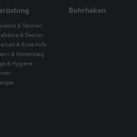
srüstung
Bohrhaken
ksäcke & Taschen
lafsäcke & Decken
erheit & Erste Hilfe
tern & Klettersteig
ege & Hygiene
snen
stiges