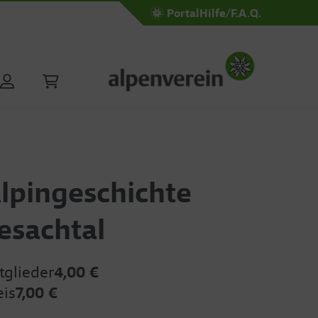
Portal
Hilfe/F.A.Q.
lpingeschichte
esachtal
tglieder
4,00 €
eis
7,00 €