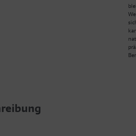
ble
Wel
sic
kan
nat
prä
Ber
hreibung