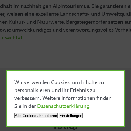
ldhaft im nachhaltigen Alpintourismus. Sie garantieren 
r, weisen eine exzellente Landschafts- und Umweltquali
chen Kultur- und Naturwerte. Bergsteigerdörfer setzen a
sowie umweltkundiges und verantwortungsvolles Verhalt
Lesachtal.
Wir verwenden Cookies, um Inhalte zu
personalisieren und Ihr Erlebnis zu
verbessern. Weitere Informationen finden
Close Cookie Bar
Sie in der
Datenschutzerklärung
.
Alle Cookies akzeptieren
Einstellungen
F.A.Q.