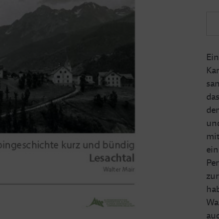
Ein
Ka
san
das
de
und
mit
ein
Per
zur
hab
Wal
auc